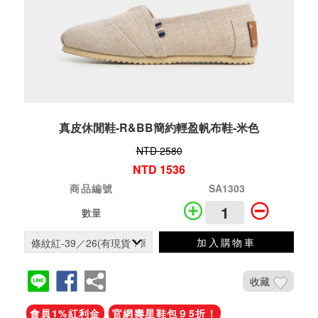
真皮休閒鞋-R&BB簡約輕盈帆布鞋-米色
NTD 2580
NTD 1536
商品編號
SA1303
數量
加入購物車
收藏
會員1%紅利金
官網壽星鞋包９5折！