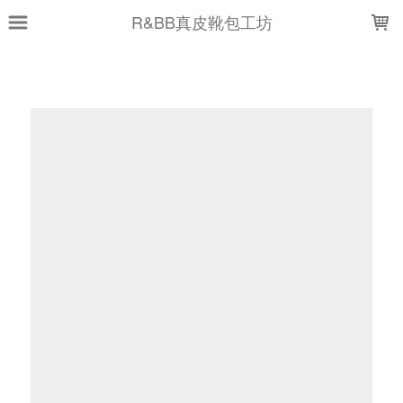
LOADING...
R&BB真皮靴包工坊