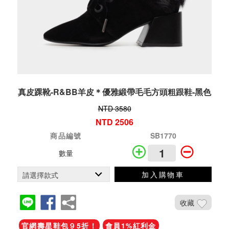
真皮踝靴-R&BB羊皮＊優雅緞帶毛毛方頭粗跟鞋-黑色
NTD 3580
NTD 2506
商品編號
SB1770
數量
加入購物車
收藏
官網壽星鞋包９5折！
會員1%紅利金