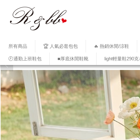
所有商品
🏆 人氣必逛包包
🔥 熱銷休閒/涼鞋
🕗通勤上班鞋包
■厚底休閒鞋靴
light輕量鞋290克