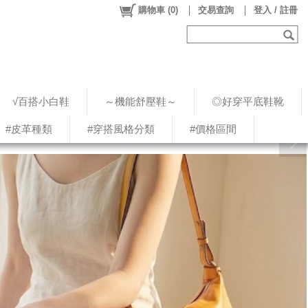
購物車
(
0
)
交易查詢
登入 / 註冊
√百搭小白鞋
～機能舒壓鞋～
◎好穿平底鞋靴
#皮革種類
#穿搭風格分類
#價格區間