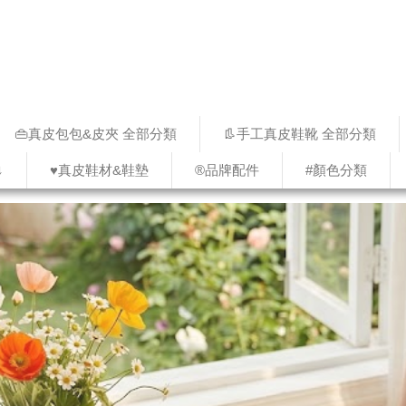
👜真皮包包&皮夾 全部分類
👢手工真皮鞋靴 全部分類
↓
♥︎真皮鞋材&鞋墊
®品牌配件
#顏色分類