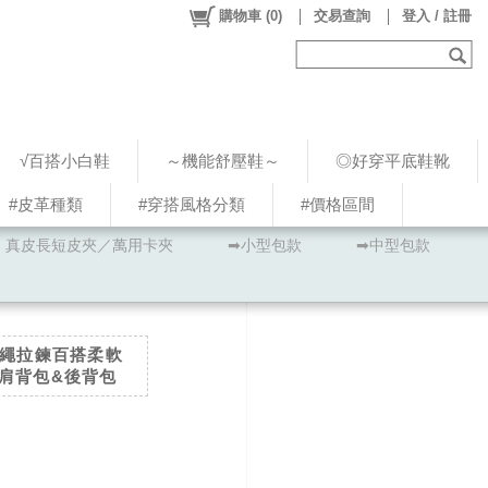
購物車
(
0
)
交易查詢
登入 / 註冊
√百搭小白鞋
～機能舒壓鞋～
◎好穿平底鞋靴
#皮革種類
#穿搭風格分類
#價格區間
真皮長短皮夾／萬用卡夾
➡小型包款
➡中型包款
抽繩拉鍊百搭柔軟
肩背包&後背包