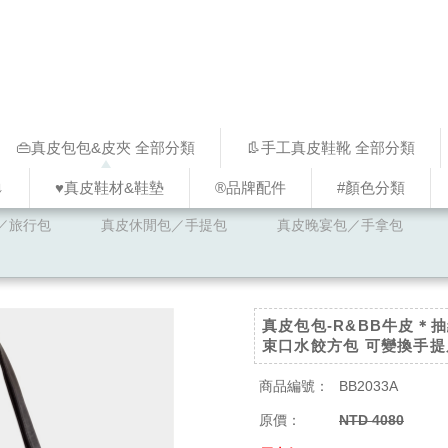
👜真皮包包&皮夾 全部分類
👢手工真皮鞋靴 全部分類
↓
♥︎真皮鞋材&鞋墊
®品牌配件
#顏色分類
／旅行包
真皮休閒包／手提包
真皮晚宴包／手拿包
真皮包包-R&BB牛皮＊
束口水餃方包 可變換手提
商品編號：
BB2033A
原價：
NTD 4080