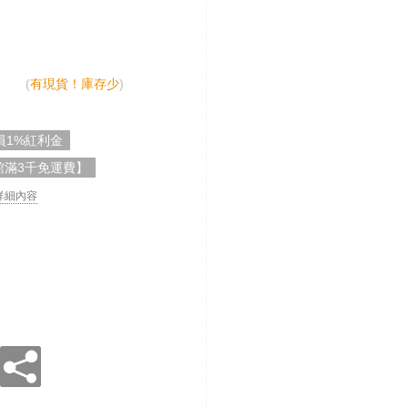
(
有現貨！庫存少
)
員1%紅利金
館滿3千免運費】
. 詳細內容