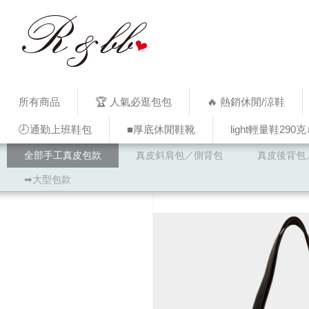
所有商品
🏆 人氣必逛包包
🔥 熱銷休閒/涼鞋
🕗通勤上班鞋包
■厚底休閒鞋靴
light輕量鞋290克
全部手工真皮包款
真皮斜肩包／側背包
真皮後背包
➡大型包款