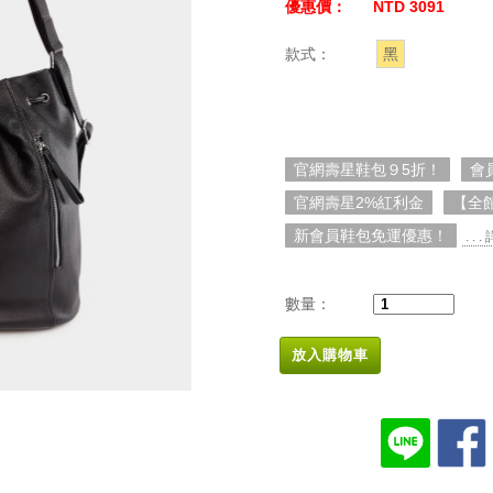
優惠價：
NTD 3091
款式：
黑
官網壽星鞋包９5折！
會
官網壽星2%紅利金
【全
新會員鞋包免運優惠！
. . 
數量：
放入購物車