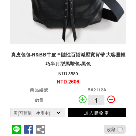
真皮包包-R&BB牛皮＊隨性百搭減壓寬背帶 大容量輕
巧半月型馬鞍包-黑色
NTD 3580
NTD 2606
商品編號
BA2112A
數量
加入購物車
收藏