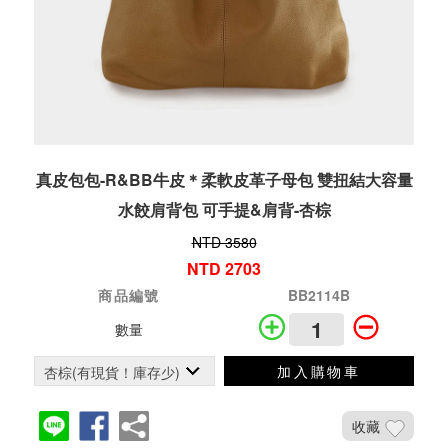
真皮包包-R&BB牛皮＊柔軟皮革子母包 雙扭結大容量
水餃肩背包 可手提&肩背-杏棕
NTD 3580
NTD 2703
商品編號
BB2114B
數量
加入購物車
收藏