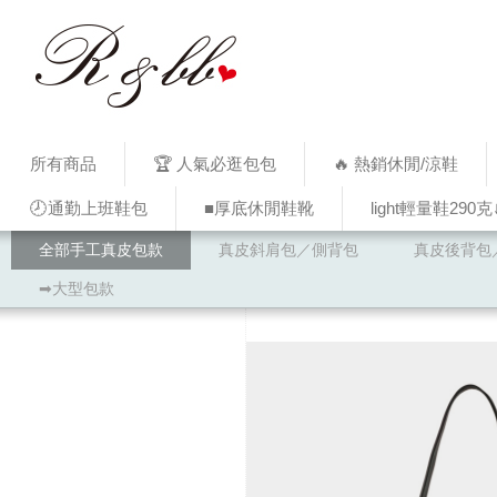
所有商品
🏆 人氣必逛包包
🔥 熱銷休閒/涼鞋
🕗通勤上班鞋包
■厚底休閒鞋靴
light輕量鞋290克
全部手工真皮包款
真皮斜肩包／側背包
真皮後背包
➡大型包款