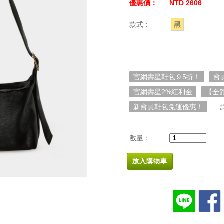
優惠價：
NTD 2606
款式：
黑
官網壽星鞋包９5折！
會
官網壽星2%紅利金
【全
新會員鞋包免運優惠！
. . 
數量：
放入購物車