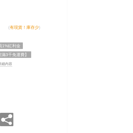
(
有現貨！庫存少
)
員1%紅利金
館滿3千免運費】
. 詳細內容