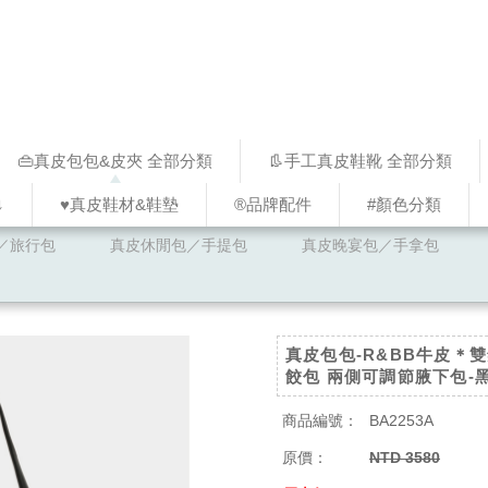
👜真皮包包&皮夾 全部分類
👢手工真皮鞋靴 全部分類
↓
♥︎真皮鞋材&鞋墊
®品牌配件
#顏色分類
／旅行包
真皮休閒包／手提包
真皮晚宴包／手拿包
真皮包包-R&BB牛皮＊
餃包 兩側可調節腋下包-
商品編號：
BA2253A
原價：
NTD 3580