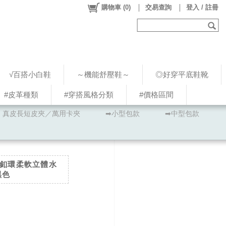
購物車
(
0
)
交易查詢
登入 / 註冊
√百搭小白鞋
～機能舒壓鞋～
◎好穿平底鞋靴
#皮革種類
#穿搭風格分類
#價格區間
真皮長短皮夾／萬用卡夾
➡小型包款
➡中型包款
雙釦環柔軟立體水
黑色