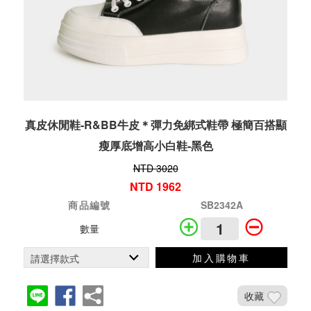
真皮休閒鞋-R&BB牛皮＊彈力免綁式鞋帶 極簡百搭顯
瘦厚底增高小白鞋-黑色
NTD 3020
NTD 1962
商品編號
SB2342A
數量
加入購物車
收藏