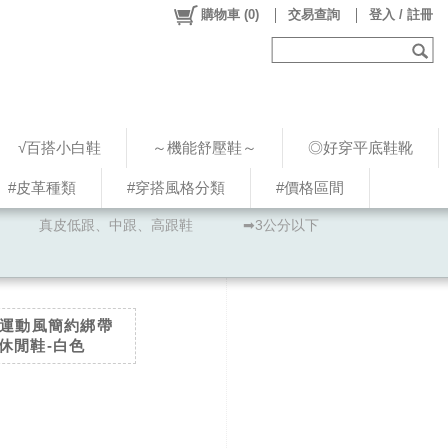
購物車
(
0
)
交易查詢
登入 / 註冊
√百搭小白鞋
～機能舒壓鞋～
◎好穿平底鞋靴
#皮革種類
#穿搭風格分類
#價格區間
真皮低跟、中跟、高跟鞋
➡3公分以下
＊運動風簡約綁帶
休閒鞋-白色