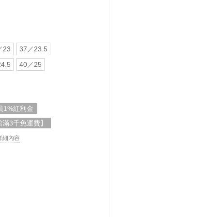
／23
37／23.5
4.5
40／25
員1%紅利金
館滿3千免運費】
. 詳細內容