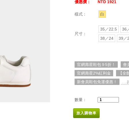
優惠價：
NTD 1921
樣式：
白
35／22.5
36
尺寸：
38／24
39／2
官網壽星鞋包９5折！
會
官網壽星2%紅利金
【全
新會員鞋包免運優惠！
. . 
數量：
放入購物車