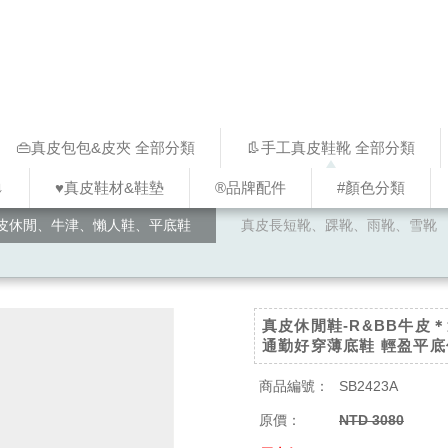
👜真皮包包&皮夾 全部分類
👢手工真皮鞋靴 全部分類
↓
♥︎真皮鞋材&鞋墊
®品牌配件
#顏色分類
皮休閒、牛津、懶人鞋、平底鞋
真皮長短靴、踝靴、雨靴、雪靴
真皮休閒鞋-R&BB牛皮
通勤好穿薄底鞋 輕盈平底
商品編號：
SB2423A
原價：
NTD 3080