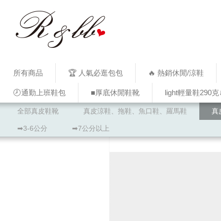
所有商品
🏆 人氣必逛包包
🔥 熱銷休閒/涼鞋
🕗通勤上班鞋包
■厚底休閒鞋靴
light輕量鞋290克
全部真皮鞋靴
真皮涼鞋、拖鞋、魚口鞋、羅馬鞋
真
➡3-6公分
➡7公分以上