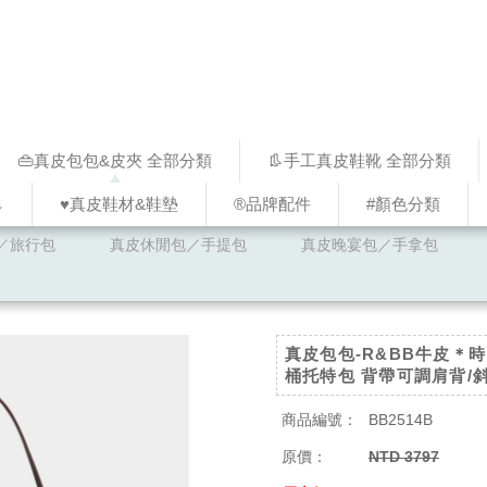
👜真皮包包&皮夾 全部分類
👢手工真皮鞋靴 全部分類
↓
♥︎真皮鞋材&鞋墊
®品牌配件
#顏色分類
／旅行包
真皮休閒包／手提包
真皮晚宴包／手拿包
真皮包包-R&BB牛皮＊
桶托特包 背帶可調肩背/
商品編號：
BB2514B
原價：
NTD 3797