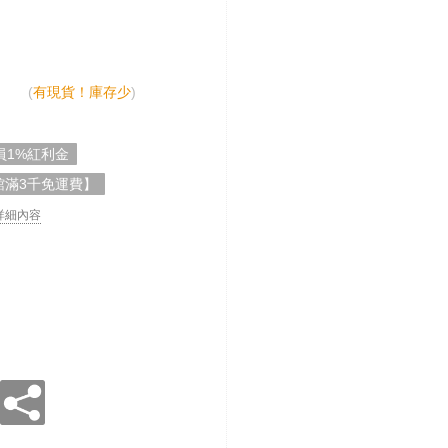
(
有現貨！庫存少
)
員1%紅利金
館滿3千免運費】
. 詳細內容