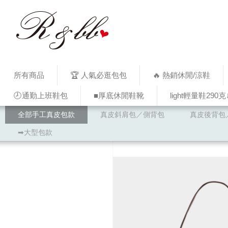
所有商品
🏆 人氣必逛包包
🔥 熱銷休閒/涼鞋
🕗通勤上班鞋包
■厚底休閒鞋靴
light輕量鞋290克
全部手工真皮包款
真皮斜肩包／側背包
真皮後背包
➡大型包款