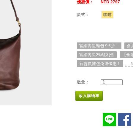
優惠價：
NTD 2797
款式：
咖啡
官網壽星鞋包９5折！
會
官網壽星2%紅利金
【全
新會員鞋包免運優惠！
. . 
數量：
放入購物車