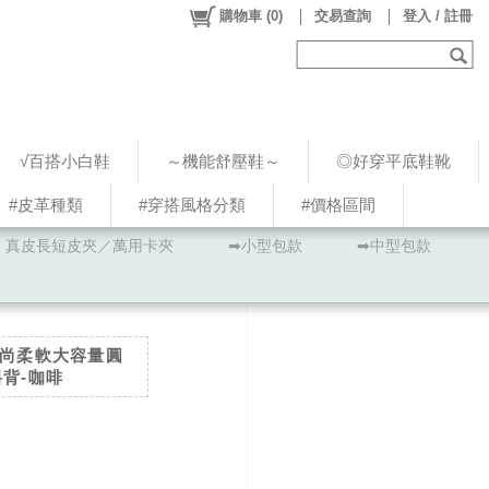
購物車
(
0
)
交易查詢
登入 / 註冊
√百搭小白鞋
～機能舒壓鞋～
◎好穿平底鞋靴
#皮革種類
#穿搭風格分類
#價格區間
真皮長短皮夾／萬用卡夾
➡小型包款
➡中型包款
時尚柔軟大容量圓
斜背-咖啡