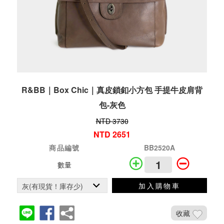
R&BB｜Box Chic｜真皮鎖釦小方包 手提牛皮肩背
包-灰色
NTD 3730
NTD 2651
商品編號
BB2520A
數量
加入購物車
收藏