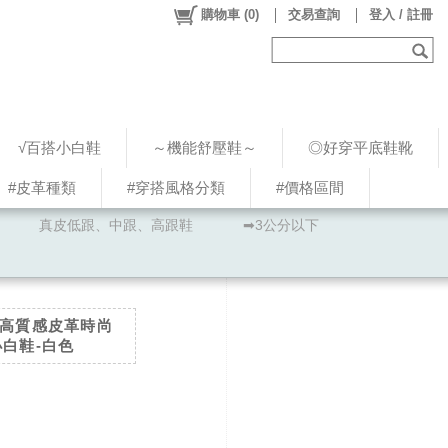
購物車
(
0
)
交易查詢
登入 / 註冊
√百搭小白鞋
～機能舒壓鞋～
◎好穿平底鞋靴
#皮革種類
#穿搭風格分類
#價格區間
真皮低跟、中跟、高跟鞋
➡3公分以下
＊高質感皮革時尚
小白鞋-白色