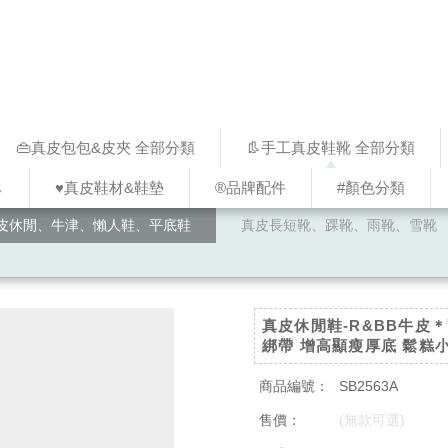
👜真皮包包&皮夾 全部分類
👢手工真皮鞋靴 全部分類
↓
♥︎真皮鞋材&鞋墊
®品牌配件
#顏色分類
皮休閒、牛津、懶人鞋、平底鞋
真皮長短靴、踝靴、雨靴、雪靴
真皮休閒鞋-R&BB牛皮
綁帶 增高顯瘦厚底 鬆糕
商品編號：
SB2563A
售價：
(無款可選)