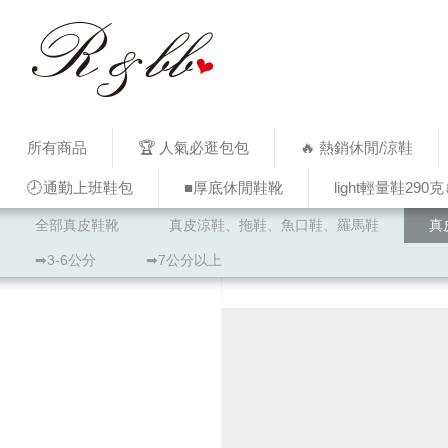
所有商品
🏆 人氣必逛包包
🔥 熱銷休閒/涼鞋
🕗通勤上班鞋包
■厚底休閒鞋靴
light輕量鞋290克
全部真皮鞋靴
真皮涼鞋、拖鞋、魚口鞋、羅馬鞋
真
➡3-6公分
➡7公分以上