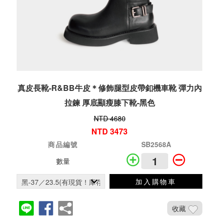
真皮長靴-R&BB牛皮＊修飾腿型皮帶釦機車靴 彈力內
拉鍊 厚底顯瘦膝下靴-黑色
NTD 4680
NTD 3473
商品編號
SB2568A
數量
加入購物車
收藏