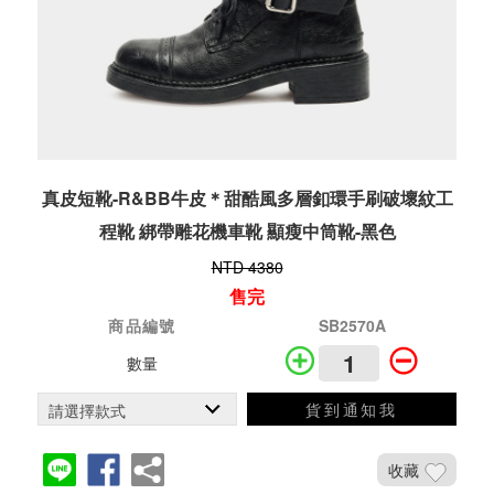
真皮短靴-R&BB牛皮＊甜酷風多層釦環手刷破壞紋工
程靴 綁帶雕花機車靴 顯瘦中筒靴-黑色
NTD 4380
售完
商品編號
SB2570A
數量
貨到通知我
收藏