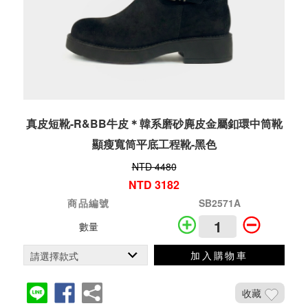
真皮短靴-R&BB牛皮＊韓系磨砂麂皮金屬釦環中筒靴
顯瘦寬筒平底工程靴-黑色
NTD 4480
NTD 3182
商品編號
SB2571A
數量
加入購物車
收藏