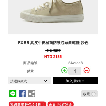
R&BB 真皮牛皮極簡防護包頭餅乾鞋-沙色
NTD 3250
NTD 2186
商品編號
SA2655B
數量
加入購物車
收藏
官網壽星鞋包９5折！
會員1%紅利金