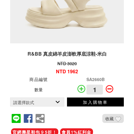
R&BB 真皮綿羊皮澎軟厚底涼鞋-米白
NTD 3020
NTD 1962
商品編號
SA2660B
數量
加入購物車
收藏
官網壽星鞋包９5折！
會員1%紅利金