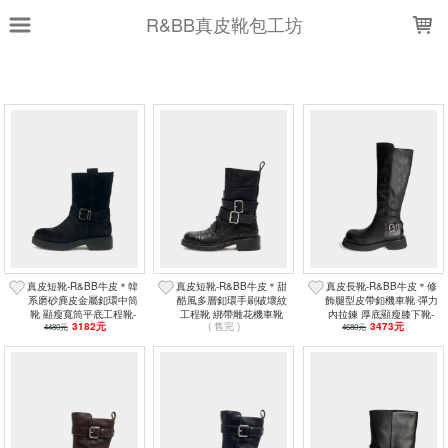
LOADING...
R&BB真皮靴包工坊
上架時間
銷售件數
銷售價格
現貨商品
篩選
真皮短靴-R&BB牛皮＊韓
真皮短靴-R&BB牛皮＊甜
真皮長靴-R&BB牛皮＊修
系磨砂麂皮金屬釦環中筒
酷風多層釦環手刷破壞紋
飾腿型皮帶釦機車靴 彈力
靴 顯瘦寬筒平底工程靴-
工程靴 綁帶雕花機車靴
內拉鍊 厚底顯瘦膝下靴-
3182元
( 售完 )
3473元
4480元
黑色
顯瘦中筒靴-黑色
4680元
黑色