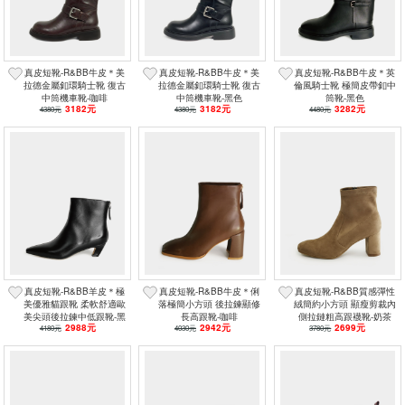
真皮短靴-R&BB牛皮＊美
真皮短靴-R&BB牛皮＊美
真皮短靴-R&BB牛皮＊英
拉德金屬釦環騎士靴 復古
拉德金屬釦環騎士靴 復古
倫風騎士靴 極簡皮帶釦中
中筒機車靴-咖啡
中筒機車靴-黑色
筒靴-黑色
3182元
3182元
3282元
4380元
4380元
4480元
真皮短靴-R&BB羊皮＊極
真皮短靴-R&BB牛皮＊俐
真皮短靴-R&BB質感彈性
美優雅貓跟靴 柔軟舒適歐
落極簡小方頭 後拉鍊顯修
絨簡約小方頭 顯瘦剪裁內
美尖頭後拉鍊中低跟靴-黑
長高跟靴-咖啡
側拉鏈粗高跟襪靴-奶茶
2988元
2942元
2699元
4180元
色
4030元
3780元