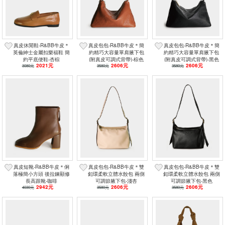
真皮休閒鞋-R&BB牛皮＊
真皮包包-R&BB牛皮＊簡
真皮包包-R&BB牛皮＊簡
英倫紳士金屬扣樂福鞋 簡
約精巧大容量單肩腋下包
約精巧大容量單肩腋下包
約平底便鞋-杏棕
(附真皮可調式背帶)-棕色
(附真皮可調式背帶)-黑色
2021元
2606元
2606元
3080元
3580元
3580元
真皮短靴-R&BB牛皮＊俐
真皮包包-R&BB牛皮＊雙
真皮包包-R&BB牛皮＊雙
落極簡小方頭 後拉鍊顯修
釦環柔軟立體水餃包 兩側
釦環柔軟立體水餃包 兩側
長高跟靴-咖啡
可調節腋下包-淺杏
可調節腋下包-黑色
2942元
2606元
2606元
4030元
3580元
3580元