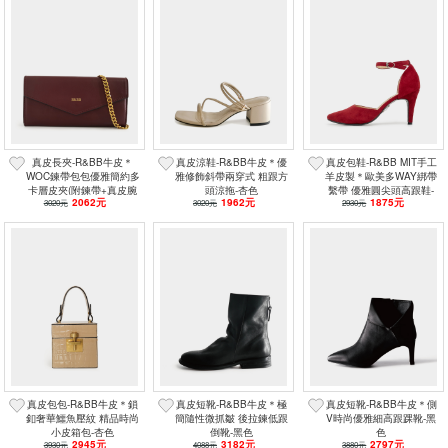
真皮長夾-R&BB牛皮＊
真皮涼鞋-R&BB牛皮＊優
真皮包鞋-R&BB MIT手工
WOC鍊帶包包優雅簡約多
雅修飾斜帶兩穿式 粗跟方
羊皮製＊歐美多WAY綁帶
卡層皮夾(附鍊帶+真皮腕
頭涼拖-杏色
繫帶 優雅圓尖頭高跟鞋-
2062元
1962元
1875元
3020元
帶)-酒紅
3020元
2930元
酒紅
真皮包包-R&BB牛皮＊鎖
真皮短靴-R&BB牛皮＊極
真皮短靴-R&BB牛皮＊側
釦奢華鱷魚壓紋 精品時尚
簡隨性微抓皺 後拉鍊低跟
V時尚優雅細高跟踝靴-黑
小皮箱包-杏色
倒靴-黑色
色
2945元
3182元
2797元
3930元
4088元
3880元