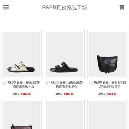
LOADING...
R&BB真皮靴包工坊
上架時間
銷售件數
銷售價格
現貨商品
篩選
R&BB 真皮牛皮雙釦寬帶
R&BB 真皮牛皮雙釦寬帶
R&BB 真皮牛皮復古半圓
微厚底涼拖-米白
微厚底涼拖-黑色
馬鞍斜背包-黑色
1962元
1962元
2651元
3020元
3020元
3730元