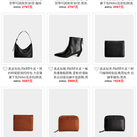
背帶可調肩背/斜背-咖啡
背帶可調肩背/斜背-黑色
腋下包Hobo流浪包(附真
2797元
2797元
3087元
3797元
3797元
皮可調延長背帶)-深咖
4087元
真皮包包-R&BB牛皮＊簡
真皮短靴-R&BB羊皮＊極
真皮短夾-R&BB牛皮＊輕
約時髦鬆弛托特包 大容量
美優雅貓跟靴 柔軟舒適歐
巧極簡暗釦款萬用短夾 拉
腋下包Hobo流浪包(附真
美尖頭後拉鍊中低跟靴-黑
鍊零錢包-黑色
3087元
2988元
1629元
皮可調延長背帶)-黑色
4087元
4180元
色
2780元