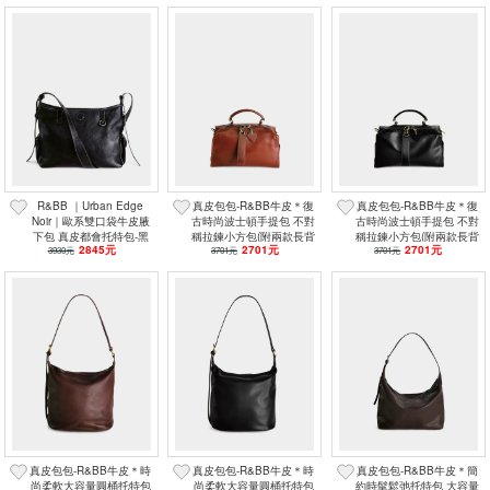
R&BB ｜Urban Edge
真皮包包-R&BB牛皮＊復
真皮包包-R&BB牛皮＊復
Noir｜歐系雙口袋牛皮腋
古時尚波士頓手提包 不對
古時尚波士頓手提包 不對
下包 真皮都會托特包-黑
稱拉鍊小方包(附兩款長背
稱拉鍊小方包(附兩款長背
2845元
2701元
2701元
3930元
色
3701元
帶)-焦糖棕
3701元
帶)-黑色
真皮包包-R&BB牛皮＊時
真皮包包-R&BB牛皮＊時
真皮包包-R&BB牛皮＊簡
尚柔軟大容量圓桶托特包
尚柔軟大容量圓桶托特包
約時髦鬆弛托特包 大容量