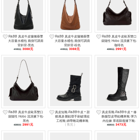
R&BB 真皮牛皮慵懶垂墜
R&BB 真皮牛皮慵懶垂墜
R&BB 真皮牛皮歐系雙口
大容量水桶包 兩側可調肩
大容量水桶包 兩側可調肩
袋隨性 Hobo 流浪腋下包-
背斜背-黑色
背斜背-棕色
咖啡色
3088元
3088元
2991元
4180元
4180元
4080元
R&BB 真皮牛皮歐系雙口
真皮短靴-R&BB牛皮＊甜
真皮長靴-R&BB牛皮＊修
袋隨性 Hobo 流浪腋下包-
酷風多層釦環手刷破壞紋
飾腿型皮帶釦機車靴 彈力
黑色
工程靴 綁帶雕花機車靴
內拉鍊 厚底顯瘦膝下靴-
2991元
( 售完 )
3473元
4080元
顯瘦中筒靴-黑色
4680元
黑色