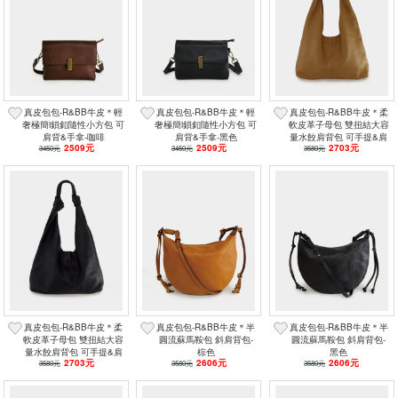
真皮包包-R&BB牛皮＊輕
真皮包包-R&BB牛皮＊輕
真皮包包-R&BB牛皮＊柔
奢極簡i鎖釦隨性小方包 可
奢極簡i鎖釦隨性小方包 可
軟皮革子母包 雙扭結大容
肩背&手拿-咖啡
肩背&手拿-黑色
量水餃肩背包 可手提&肩
2509元
2509元
2703元
3450元
3450元
3580元
背-杏棕
真皮包包-R&BB牛皮＊柔
真皮包包-R&BB牛皮＊半
真皮包包-R&BB牛皮＊半
軟皮革子母包 雙扭結大容
圓流蘇馬鞍包 斜肩背包-
圓流蘇馬鞍包 斜肩背包-
量水餃肩背包 可手提&肩
棕色
黑色
2703元
2606元
2606元
3580元
背-黑色
3580元
3580元