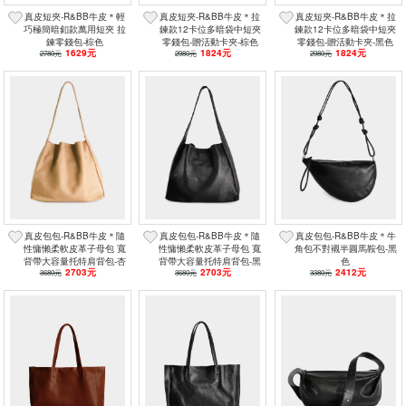
真皮短夾-R&BB牛皮＊輕
真皮短夾-R&BB牛皮＊拉
真皮短夾-R&BB牛皮＊拉
巧極簡暗釦款萬用短夾 拉
鍊款12卡位多暗袋中短夾
鍊款12卡位多暗袋中短夾
鍊零錢包-棕色
零錢包-贈活動卡夾-棕色
零錢包-贈活動卡夾-黑色
1629元
1824元
1824元
2780元
2980元
2980元
真皮包包-R&BB牛皮＊隨
真皮包包-R&BB牛皮＊隨
真皮包包-R&BB牛皮＊牛
性慵懶柔軟皮革子母包 寬
性慵懶柔軟皮革子母包 寬
角包不對襯半圓馬鞍包-黑
背帶大容量托特肩背包-杏
背帶大容量托特肩背包-黑
色
2703元
2703元
2412元
3680元
色
3680元
色
3380元