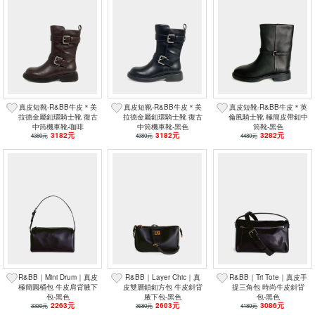
真皮短靴-R&BB牛皮＊美
真皮短靴-R&BB牛皮＊美
真皮短靴-R&BB牛皮＊英
拉德金屬釦環騎士靴 復古
拉德金屬釦環騎士靴 復古
倫風騎士靴 極簡皮帶釦中
中筒機車靴-咖啡
中筒機車靴-黑色
筒靴-黑色
3182元
3182元
3282元
4380元
4380元
4480元
R&BB｜Mini Drum｜真皮
R&BB｜Layer Chic｜真
R&BB｜Tri Tote｜真皮手
極簡圓桶包 牛皮肩背腋下
皮雙層鎖釦方包 牛皮斜背
提三角包 時尚牛皮斜背
包-黑色
腋下包-黑色
包-黑色
2263元
2603元
3086元
3330元
3680元
4180元