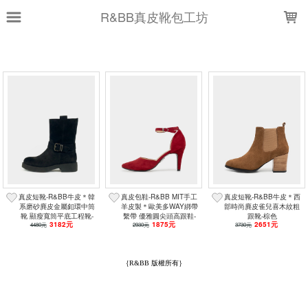
LOADING...
R&BB真皮靴包工坊
上架時間
銷售件數
銷售價格
現貨商品
篩選
真皮短靴-R&BB牛皮＊韓
真皮包鞋-R&BB MIT手工
真皮短靴-R&BB牛皮＊西
系磨砂麂皮金屬釦環中筒
羊皮製＊歐美多WAY綁帶
部時尚麂皮雀兒喜木紋粗
靴 顯瘦寬筒平底工程靴-
繫帶 優雅圓尖頭高跟鞋-
跟靴-棕色
3182元
1875元
2651元
4480元
黑色
2930元
酒紅
3730元